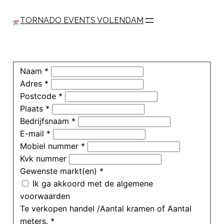
Ga
naar
TORNADO EVENTS VOLENDAM
de
inhoud
Naam
*
Adres
*
Postcode
*
Plaats
*
Bedrijfsnaam
*
E-mail
*
Mobiel nummer
*
Kvk nummer
Gewenste markt(en)
*
Ik ga akkoord met de algemene
voorwaarden
Te verkopen handel /Aantal kramen of Aantal
meters.
*